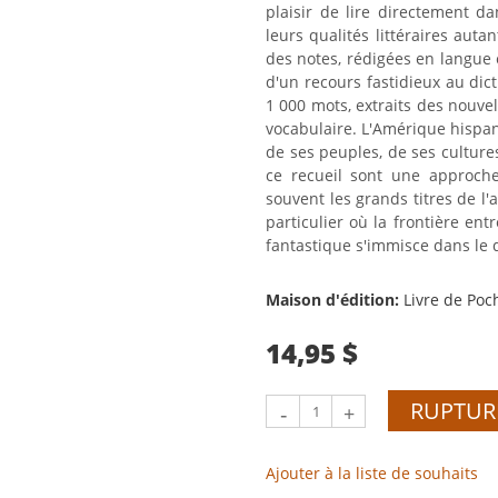
plaisir de lire directement d
leurs qualités littéraires auta
des notes, rédigées en langue 
d'un recours fastidieux au dic
1 000 mots, extraits des nouve
vocabulaire. L'Amérique hispa
de ses peuples, de ses culture
ce recueil sont une approch
souvent les grands titres de l'a
particulier où la frontière entr
fantastique s'immisce dans le 
Maison d'édition:
Livre de Poc
14,95 $
RUPTUR
-
+
Ajouter à la liste de souhaits