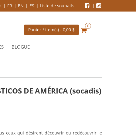
n
FR
EN
ES
Liste de souhaits
0
Panier / item(s) -
0,00 $
ES
BLOGUE
ICOS DE AMÉRICA (socadis)
ous ceux qui désirent découvrir ou redécouvrir le