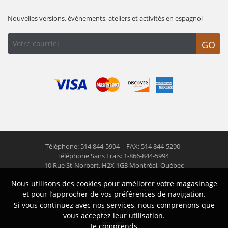
Nouvelles versions, événements, ateliers et activités en espagnol
GO
Téléphone: 514 844-5994
FAX: 514 844-5290
Téléphone Sans Frais: 1-866-844-5994
10 Rue St-Norbert,
H2X 1G3 Montréal, Québec
Nous utilisons des cookies pour améliorer votre magasinage
© 2026 Las Americas inc.
Tous droits réservés
et pour l’approcher de vos préférences de navigation.
Si vous continuez avec nos services, nous comprenons que
Suivez nous
vous acceptez leur utilisation.
Je comprends