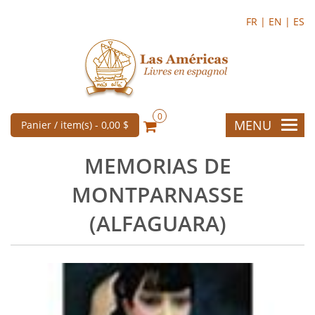
FR |
EN |
ES
0
MENU
Panier / item(s) -
0,00 $
MEMORIAS DE
MONTPARNASSE
(ALFAGUARA)