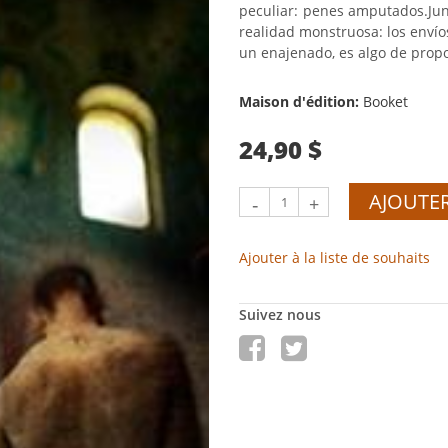
peculiar: penes amputados.Jun
realidad monstruosa: los enví
un enajenado, es algo de prop
Maison d'édition:
Booket
24,90 $
AJOUTER
-
+
Ajouter à la liste de souhaits
Suivez nous