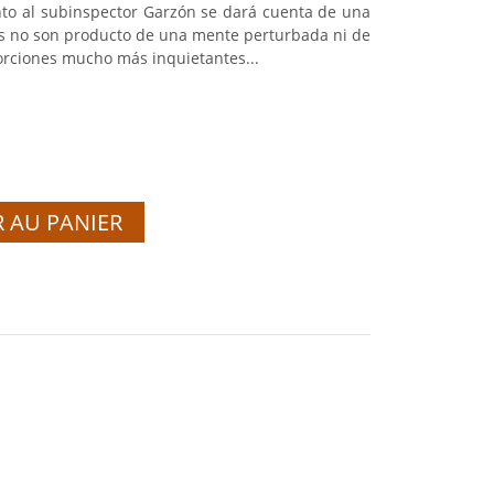
to al subinspector Garzón se dará cuenta de una
os no son producto de una mente perturbada ni de
orciones mucho más inquietantes...
 AU PANIER