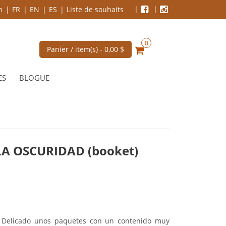
n
FR
EN
ES
Liste de souhaits
0
Panier / item(s) -
0,00 $
ES
BLOGUE
A OSCURIDAD (booket)
ra Delicado unos paquetes con un contenido muy