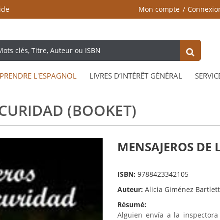
ide
Mon compte
Connexio
PRENDRE L'ESPAGNOL
LIVRES D’INTÉRÊT GÉNÉRAL
SERVIC
CURIDAD (BOOKET)
MENSAJEROS DE L
ISBN:
9788423342105
Auteur:
Alicia Giménez Bartlett
Résumé:
Alguien envía a la inspecto