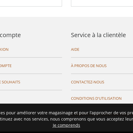
compte
Service à la clientèle
XION
AIDE
OMPTE
À PROPOS DE NOUS
E SOUHAITS
CONTACTEZ-NOUS
CONDITIONS D'UTILISATION
ies pour améliorer votre magasinage et pour l’approcher de vos pr
CONDITIONS DE CONFIDENTIALIT
tinuez avec nos services, nous comprenons que vous acceptez leur 
Je comprends