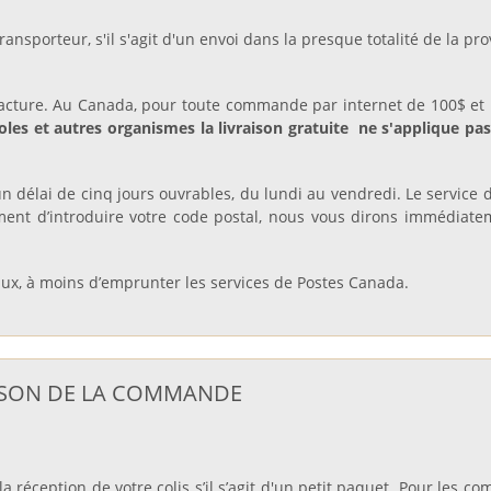
nsporteur, s'il s'agit d'un envoi dans la presque totalité de la p
 facture. Au Canada, pour toute commande par internet de 100$ et 
coles et autres organismes la livraison gratuite ne s'applique pa
 délai de cinq jours ouvrables, du lundi au vendredi. Le service d
t d’introduire votre code postal, nous vous dirons immédiateme
taux, à moins d’emprunter les services de Postes Canada.
RAISON DE LA COMMANDE
 réception de votre colis s’il s’agit d'un petit paquet. Pour les 