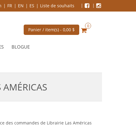
n
FR
EN
ES
Liste de souhaits
0
Panier / item(s) -
0,00 $
ES
BLOGUE
S AMÉRICAS
rvice des commandes de Librairie Las Américas