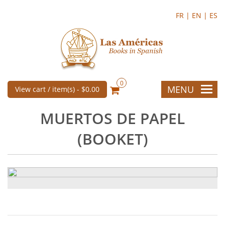
FR |
EN |
ES
0
MENU
View cart / item(s) -
$0.00
MUERTOS DE PAPEL
(BOOKET)