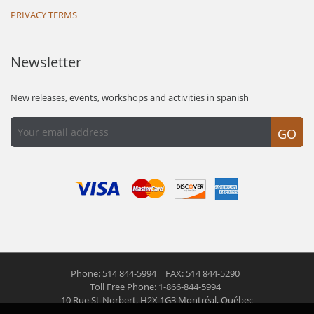
PRIVACY TERMS
Newsletter
New releases, events, workshops and activities in spanish
GO
Phone: 514 844-5994
FAX: 514 844-5290
Toll Free Phone: 1-866-844-5994
10 Rue St-Norbert,
H2X 1G3 Montréal, Québec