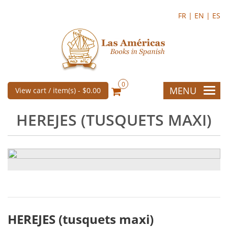
FR |
EN |
ES
0
MENU
View cart / item(s) -
$0.00
HEREJES (TUSQUETS MAXI)
HEREJES (tusquets maxi)