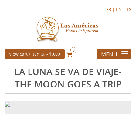
FR |
EN |
ES
0
MENU
View cart / item(s) -
$0.00
LA LUNA SE VA DE VIAJE-
THE MOON GOES A TRIP