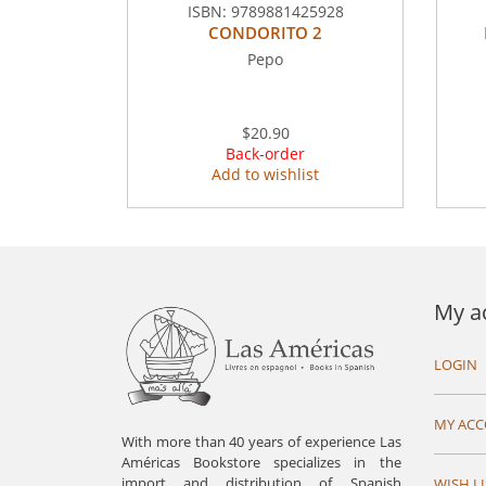
ISBN:
9789881425928
CONDORITO 2
Pepo
$20.90
Back-order
Add to wishlist
My a
LOGIN
MY AC
With more than 40 years of experience Las
Américas Bookstore specializes in the
import and distribution of Spanish
WISH LI