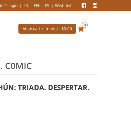
nt
Login
FR
EN
ES
Wish list
0
View cart / item(s) -
$0.00
. C0MIC
ÚN: TRIADA. DESPERTAR.