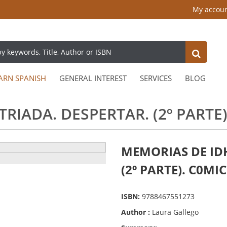
My accou
ARN SPANISH
GENERAL INTEREST
SERVICES
BLOG
RIADA. DESPERTAR. (2º PARTE)
MEMORIAS DE IDH
(2º PARTE). C0MIC
ISBN:
9788467551273
Author :
Laura Gallego