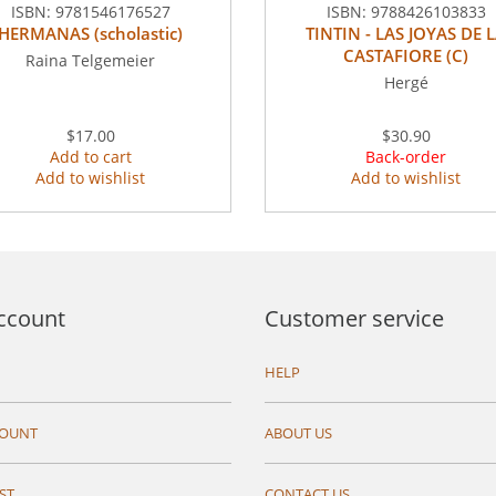
ISBN:
9781546176527
ISBN:
9788426103833
HERMANAS (scholastic)
TINTIN - LAS JOYAS DE 
CASTAFIORE (C)
Raina Telgemeier
Hergé
$17.00
$30.90
Add to cart
Back-order
Add to wishlist
Add to wishlist
ccount
Customer service
HELP
COUNT
ABOUT US
ST
CONTACT US