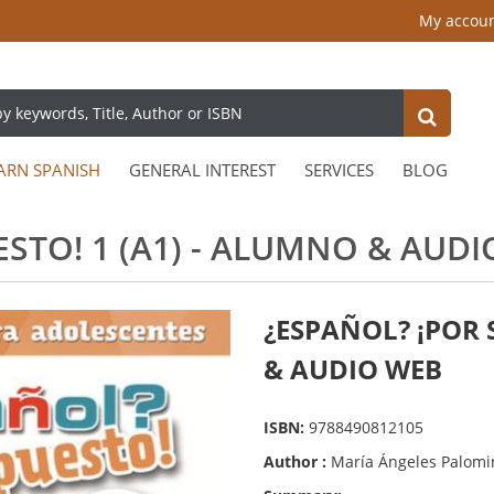
My accou
ARN SPANISH
GENERAL INTEREST
SERVICES
BLOG
STO! 1 (A1) - ALUMNO & AUD
¿ESPAÑOL? ¡POR 
& AUDIO WEB
ISBN:
9788490812105
Author :
María Ángeles Palomi