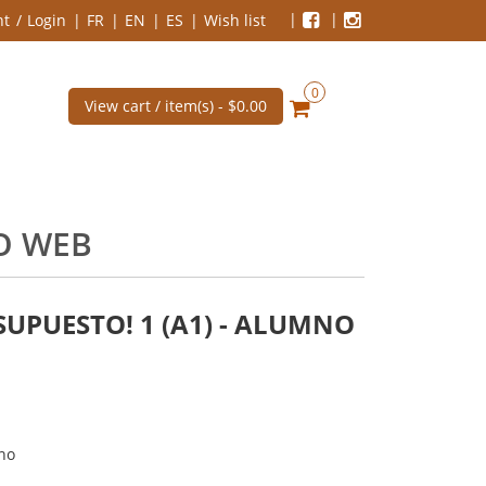
nt
Login
FR
EN
ES
Wish list
0
View cart / item(s) -
$0.00
IO WEB
SUPUESTO! 1 (A1) - ALUMNO
no