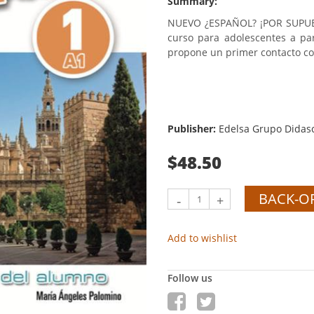
Summary:
NUEVO ¿ESPAÑOL? ¡POR SUPUEST
curso para adolescentes a par
propone un primer contacto con
Publisher:
Edelsa Grupo Didasc
$48.50
BACK-O
-
+
Add to wishlist
Follow us