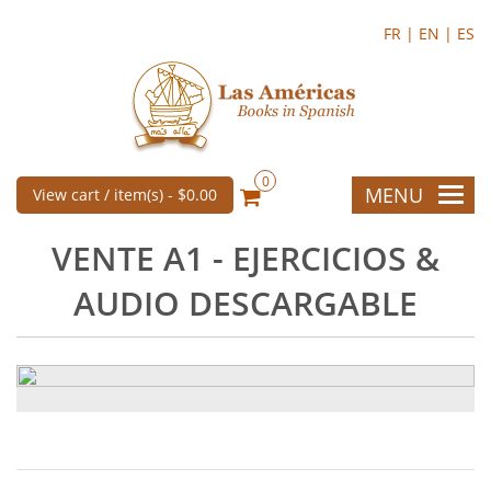
FR |
EN |
ES
0
MENU
View cart / item(s) -
$0.00
VENTE A1 - EJERCICIOS &
AUDIO DESCARGABLE