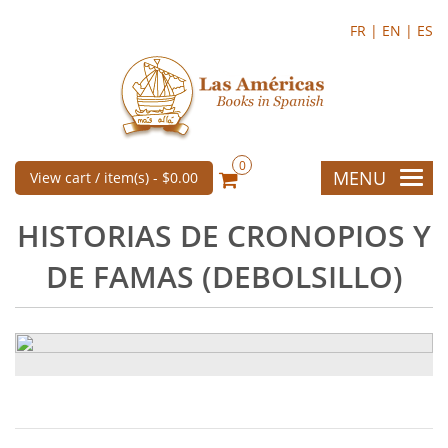
FR |
EN |
ES
0
MENU
View cart / item(s) -
$0.00
HISTORIAS DE CRONOPIOS Y
DE FAMAS (DEBOLSILLO)