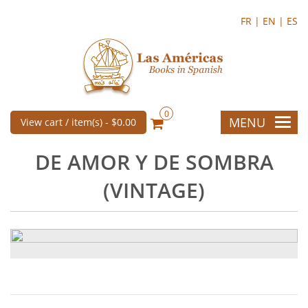
FR |
EN |
ES
0
MENU
View cart / item(s) -
$0.00
DE AMOR Y DE SOMBRA
(VINTAGE)