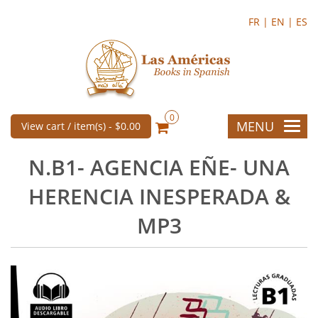
FR |
EN |
ES
0
MENU
View cart / item(s) -
$0.00
N.B1- AGENCIA EÑE- UNA
HERENCIA INESPERADA &
MP3