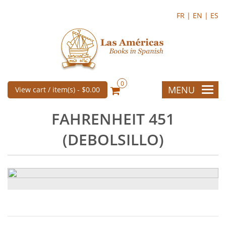
FR |
EN |
ES
0
MENU
View cart / item(s) -
$0.00
FAHRENHEIT 451
(DEBOLSILLO)