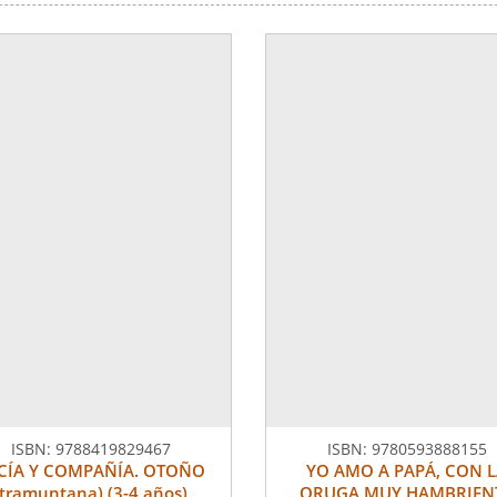
ISBN:
9788419829467
ISBN:
9780593888155
CÍA Y COMPAÑÍA. OTOÑO
YO AMO A PAPÁ, CON 
(tramuntana) (3-4 años)
ORUGA MUY HAMBRIEN