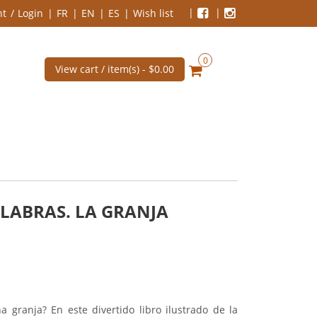
nt
Login
FR
EN
ES
Wish list
0
View cart / item(s) -
$0.00
ALABRAS. LA GRANJA
granja? En este divertido libro ilustrado de la