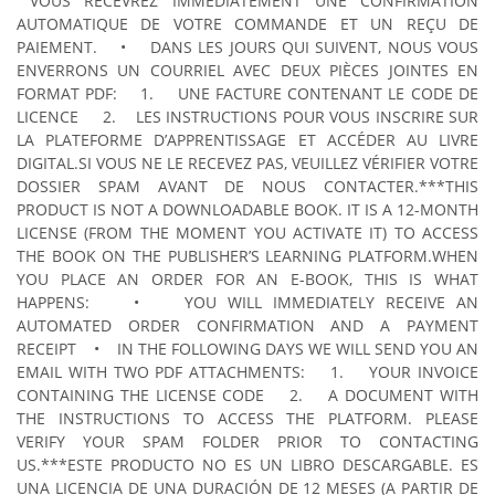
VOUS RECEVREZ IMMÉDIATEMENT UNE CONFIRMATION
AUTOMATIQUE DE VOTRE COMMANDE ET UN REÇU DE
PAIEMENT.
• DANS LES JOURS QUI SUIVENT, NOUS VOUS
ENVERRONS UN COURRIEL AVEC DEUX PIÈCES JOINTES EN
FORMAT PDF:
1. UNE FACTURE CONTENANT LE CODE DE
LICENCE
2. LES INSTRUCTIONS POUR VOUS INSCRIRE SUR
LA PLATEFORME D’APPRENTISSAGE ET ACCÉDER AU LIVRE
DIGITAL.
SI VOUS NE LE RECEVEZ PAS, VEUILLEZ VÉRIFIER VOTRE
DOSSIER SPAM AVANT DE NOUS CONTACTER.
***
THIS
PRODUCT IS NOT A DOWNLOADABLE BOOK. IT IS A 12-MONTH
LICENSE (FROM THE MOMENT YOU ACTIVATE IT) TO ACCESS
THE BOOK ON THE PUBLISHER’S LEARNING PLATFORM.
WHEN
YOU PLACE AN ORDER FOR AN E-BOOK, THIS IS WHAT
HAPPENS:
• YOU WILL IMMEDIATELY RECEIVE AN
AUTOMATED ORDER CONFIRMATION AND A PAYMENT
RECEIPT
• IN THE FOLLOWING DAYS WE WILL SEND YOU AN
EMAIL WITH TWO PDF ATTACHMENTS:
1. YOUR INVOICE
CONTAINING THE LICENSE CODE
2. A DOCUMENT WITH
THE INSTRUCTIONS TO ACCESS THE PLATFORM.
PLEASE
VERIFY YOUR SPAM FOLDER PRIOR TO CONTACTING
US.
***
ESTE PRODUCTO NO ES UN LIBRO DESCARGABLE. ES
UNA LICENCIA DE UNA DURACIÓN DE 12 MESES (A PARTIR DE