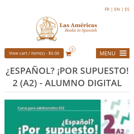
FR |
EN |
ES
0
MENU
View cart / item(s) -
$0.00
¿ESPAÑOL? ¡POR SUPUESTO!
2 (A2) - ALUMNO DIGITAL