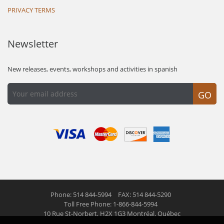
PRIVACY TERMS
Newsletter
New releases, events, workshops and activities in spanish
GO
Phone: 514 844-5994
FAX: 514 844-5290
Toll Free Phone: 1-866-844-5994
10 Rue St-Norbert,
H2X 1G3 Montréal, Québec