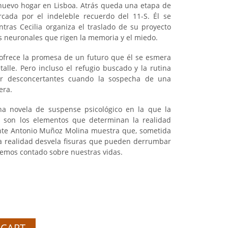
 nuevo hogar en Lisboa. Atrás queda una etapa de
cada por el indeleble recuerdo del 11-S. Él se
ras Cecilia organiza el traslado de su proyecto
s neuronales que rigen la memoria y el miedo.
 ofrece la promesa de un futuro que él se esmera
alle. Pero incluso el refugio buscado y la rutina
ar desconcertantes cuando la sospecha de una
era.
a novela de suspense psicológico en la que la
o son los elementos que determinan la realidad
ente Antonio Muñoz Molina muestra que, sometida
 la realidad desvela fisuras que pueden derrumbar
hemos contado sobre nuestras vidas.
 CART