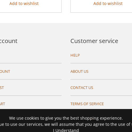
Add to wishlist
Add to wishlist
ccount
Customer service
HELP
COUNT
ABOUT US
ST
CONTACT US
ART
TERMS OF SERVICE
We use cookies to give you the best shopping experience.
PRIVACY TERMS
ue to use our services, we will assume that you agree to the use of
I Understand