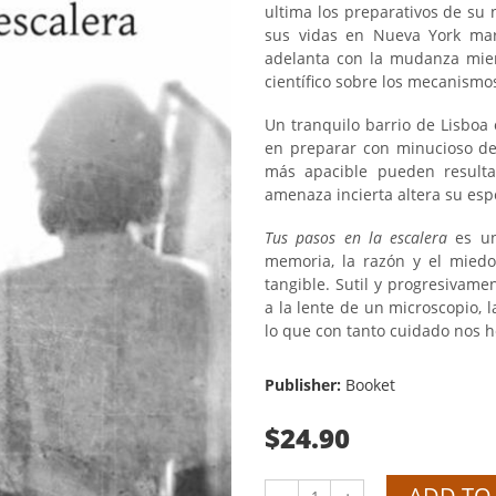
ultima los preparativos de su
sus vidas en Nueva York mar
adelanta con la mudanza mient
científico sobre los mecanismo
Un tranquilo barrio de Lisboa
en preparar con minucioso det
más apacible pueden result
amenaza incierta altera su esp
Tus pasos en la escalera
es un
memoria, la razón y el mied
tangible. Sutil y progresivam
a la lente de un microscopio,
lo que con tanto cuidado nos 
Publisher:
Booket
$24.90
ADD TO