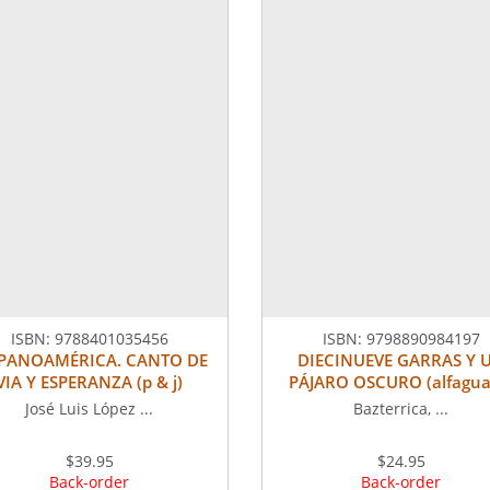
ISBN:
9788401035456
ISBN:
9798890984197
SPANOAMÉRICA. CANTO DE
DIECINUEVE GARRAS Y 
VIA Y ESPERANZA (p & j)
PÁJARO OSCURO (alfagua
José Luis López ...
Bazterrica, ...
$39.95
$24.95
Back-order
Back-order