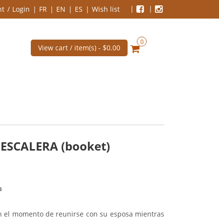
nt
Login
FR
EN
ES
Wish list
0
View cart / item(s) -
$0.00
 ESCALERA (booket)
a
n el momento de reunirse con su esposa mientras