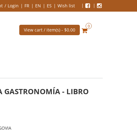
nt
Login
FR
EN
ES
Wish list
0
View cart / item(s) -
$0.00
LA GASTRONOMÍA - LIBRO
GOVIA