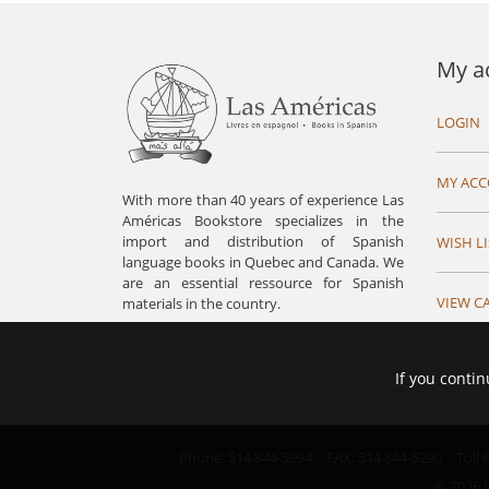
My a
LOGIN
MY AC
With more than 40 years of experience Las
Américas Bookstore specializes in the
import and distribution of Spanish
WISH LI
language books in Quebec and Canada. We
are an essential ressource for Spanish
VIEW C
materials in the country.
If you contin
Phone: 514 844-5994
FAX: 514 844-5290
Toll
© 2026 L