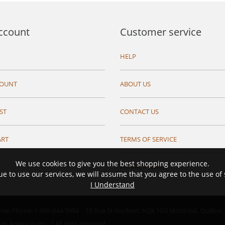
ccount
Customer service
HELP
COUNT
ABOUT US
ST
CONTACT US
ART
TERMS OF SERVICE
We use cookies to give you the best shopping experience.
PRIVACY TERMS
ue to use our services, we will assume that you agree to the use of
I Understand
 Free Phone: 1-866-844-5994
10 Rue St-Norbert,
H2X 1G3 Montréal, Québec
as Americas inc.
All right reserved