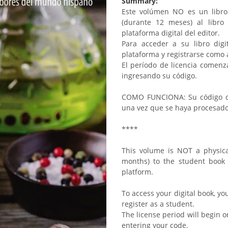
Summary:
Este volúmen NO es un libro 
(durante 12 meses) al libro
plataforma digital del editor.
Para acceder a su libro dig
plataforma y registrarse como
El período de licencia comenz
ingresando su código.
COMO FUNCIONA: Su código de 
una vez que se haya procesado
****
This volume is NOT a physical
months) to the student book i
platform.
To access your digital book, yo
register as a student.
The license period will begin o
entering your code.