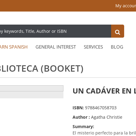
My accou
ARN SPANISH
GENERAL INTEREST
SERVICES
BLOG
BLIOTECA (BOOKET)
UN CADÁVER EN L
ISBN:
9788467058703
Author :
Agatha Christie
Summary:
El misterio perfecto para la br