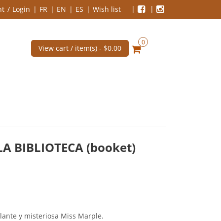
nt
Login
FR
EN
ES
Wish list
0
View cart / item(s) -
$0.00
A BIBLIOTECA (booket)
illante y misteriosa Miss Marple.