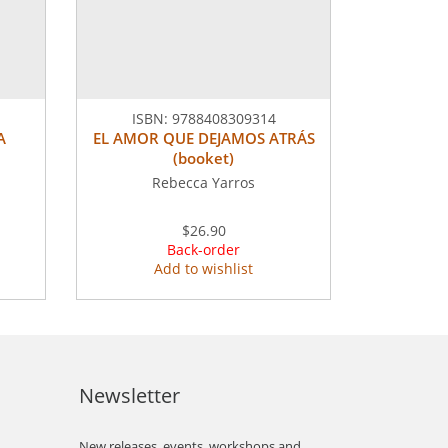
ISBN:
9788408309314
A
EL AMOR QUE DEJAMOS ATRÁS
(booket)
Rebecca Yarros
$26.90
Back-order
Add to wishlist
Newsletter
New releases, events, workshops and