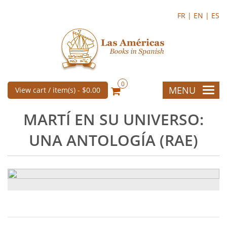
FR |
EN |
ES
0
MENU
View cart / item(s) -
$0.00
MARTÍ EN SU UNIVERSO:
UNA ANTOLOGÍA (RAE)