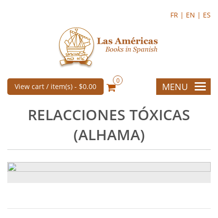
FR |
EN |
ES
0
MENU
View cart / item(s) -
$0.00
RELACCIONES TÓXICAS
(ALHAMA)