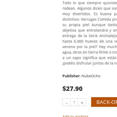
Todo lo que siempre quisist
rodean. Algunos dicen que so
muy divertidos. Es buena p
distintivo: Verrugas Comida pr
su propia piel Aunque tonto
objetiva que entretendrá y e
entrega de la Serie Animalej
hasta 6.000 huevos de una ve
veneno por la piel? Hay much
agua, otros en tierra firme o i
a un sapo significa que estás
¡podéis disfrutar juntos de la 
Publisher:
NubeOcho
$27.90
BACK-O
-
+
Add to wishlist