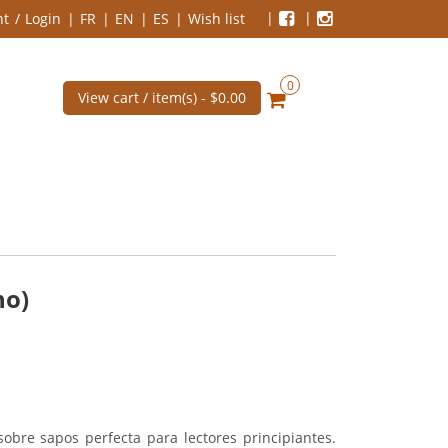
nt
Login
FR
EN
ES
Wish list
0
View cart / item(s) -
$0.00
ho)
 sobre sapos perfecta para lectores principiantes.