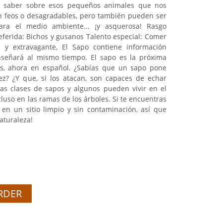
e saber sobre esos pequeños animales que nos
n feos o desagradables, pero también pueden ser
ara el medio ambiente... ¡y asquerosa! Rasgo
eferida: Bichos y gusanos Talento especial: Comer
 y extravagante, El Sapo contiene información
nseñará al mismo tiempo. El sapo es la próxima
os, ahora en español. ¿Sabías que un sapo pone
z? ¿Y que, si los atacan, son capaces de echar
as clases de sapos y algunos pueden vivir en el
ncluso en las ramas de los árboles. Si te encuentras
 en un sitio limpio y sin contaminación, así que
naturaleza!
RDER