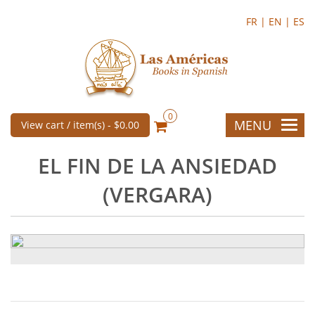
FR |
EN |
ES
0
MENU
View cart / item(s) -
$0.00
EL FIN DE LA ANSIEDAD
(VERGARA)