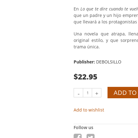
En
Lo que te dire cuando te vuel
que un padre y un hijo empre
que llevará a los protagonista
Una novela que atrapa, llen
original estilo, y que sorpre
trama única.
Publisher:
DEBOLSILLO
$22.95
ADD TO
-
+
Add to wishlist
Follow us