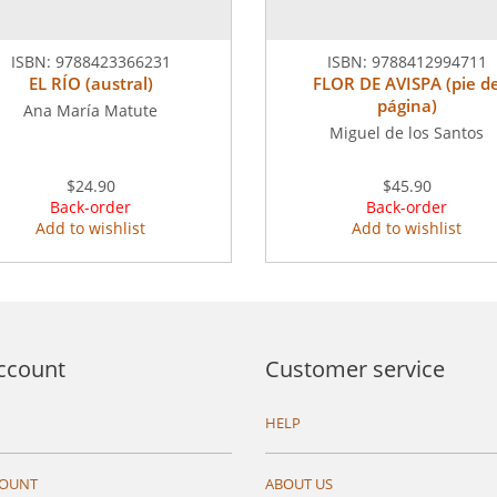
ISBN:
9788423366231
ISBN:
9788412994711
EL RÍO (austral)
FLOR DE AVISPA (pie d
página)
Ana María Matute
Miguel de los Santos
$24.90
$45.90
Back-order
Back-order
Add to wishlist
Add to wishlist
ccount
Customer service
HELP
COUNT
ABOUT US