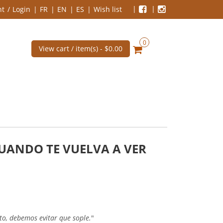
nt
Login
FR
EN
ES
Wish list
0
View cart / item(s) -
$0.00
CUANDO TE VUELVA A VER
nto, debemos evitar que sople.
"