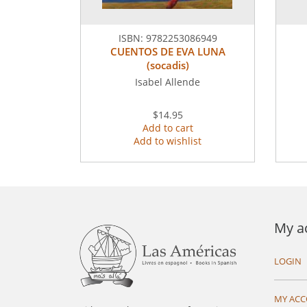
ISBN:
9782253086949
CUENTOS DE EVA LUNA
(socadis)
Isabel Allende
$14.95
Add to cart
Add to wishlist
My a
LOGIN
MY AC