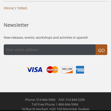
PRIVACY TERMS
Newsletter
New releases, events, workshops and activities in spanish
GO
Phone: 514 844-5994
FAX: 514 844-5290
Toll Free Phone: 1-866-844-5994
10 Rue St-Norbert,
H2X 1G3 Montréal, Québec