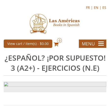
FR |
EN |
ES
0
MENU
View cart / item(s) -
$0.00
¿ESPAÑOL? ¡POR SUPUESTO!
3 (A2+) - EJERCICIOS (N.E)