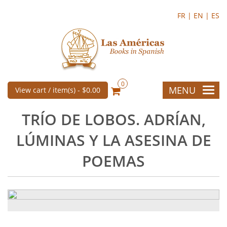
FR |
EN |
ES
0
MENU
View cart / item(s) -
$0.00
TRÍO DE LOBOS. ADRÍAN,
LÚMINAS Y LA ASESINA DE
POEMAS