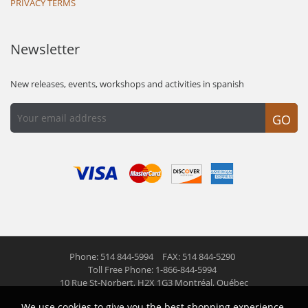
PRIVACY TERMS
Newsletter
New releases, events, workshops and activities in spanish
GO
Phone: 514 844-5994
FAX: 514 844-5290
Toll Free Phone: 1-866-844-5994
10 Rue St-Norbert,
H2X 1G3 Montréal, Québec
We use cookies to give you the best shopping experience.