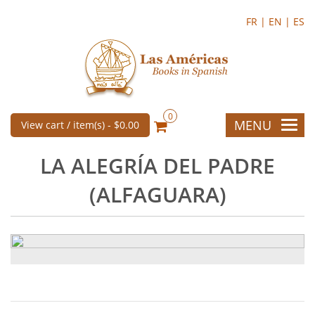
FR |
EN |
ES
0
MENU
View cart / item(s) -
$0.00
LA ALEGRÍA DEL PADRE
(ALFAGUARA)