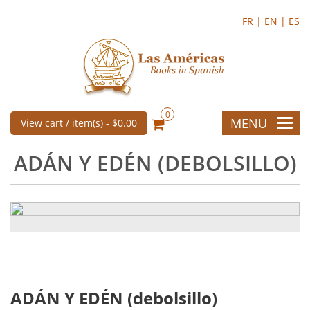
FR |
EN |
ES
0
MENU
View cart / item(s) -
$0.00
ADÁN Y EDÉN (DEBOLSILLO)
ADÁN Y EDÉN (debolsillo)