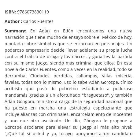
ISBN:
9786073830119
Author :
Carlos Fuentes
Summary:
En Adán en Edén encontramos una nueva
narración que tiene mucho de ensayo sobre el México de hoy,
montada sobre símbolos que se encarnan en personajes. Un
poderoso empresario decide llevar adelante su propia lucha
contra el tráfico de droga y los narcos, y ganarles la partida
con su mismo juego, siendo más criminal que ellos. En esta
novela de Carlos Fuentes, como a veces en la realidad, todo se
derrumba. Ciudades perdidas, callampas, villas miseria,
favelas, todas son lo mismo. Eso lo sabe Adán Gorozpe, cínico
arribista que pasó de pobretón estudiante a poderoso
mandamás gracias a un afortunado "braguetazo", y también
Adán Góngora, ministro a cargo de la seguridad nacional que
ha puesto en marcha una estrategia espeluznante que
incluye alianzas con criminales, encarcelamiento de inocentes
y uno que otro asesinato. Un día, Góngora le propone a
Gorozpe asociarse para elevar su juegp al más alto nivel:
"¿Qué tal si usted y yo, tocayo, apoyamos a un candidato