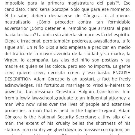
imposible para la primera magistratura del país?". Ese
candidato, claro, sería Gorozpe. Sólo que para ese momento,
él lo sabe, deberá deshacerse de Góngora, o al menos
neutralizarlo. ¿Cómo proceder contra tan formidable
adversario? ¿Cómo detener el remolino que arrastra al país
hacia la cloaca? La única vía abierta siempre es la del espíritu.
Ciega e irracional, pero también poderosa, avasalladora, la fe
sigue ahí. Un Niño Dios alado empieza a predicar en medio
del tráfico de la mayor avenida de la ciudad y su madre, la
Virgen, lo acompaña. Las alas del niño son postizas y su
madre es quien se las coloca, pero eso no importa. La gente
cree, quiere creer, necesita creer, y eso basta. ENGLISH
DESCRIPTION Adam Gorozpe is an upstart, a fact he freely
acknowledges. His fortuitous marriage to Priscila--heiress to
powerful businessman Celestino Holguín--transforms him
from a lowly law-school graduate to an influential attorney, a
man who now rules over the lives of people and extensive
properties, a man that is held in the highest regard. Adam
Góngora is the National Security Secretary; a tiny slip of a
man, the extent of his cruelty belies the shortness of his
stature. In a country weighed down by massive corruption, his