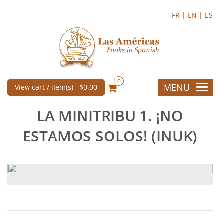
FR |
EN |
ES
0
MENU
View cart / item(s) -
$0.00
LA MINITRIBU 1. ¡NO
ESTAMOS SOLOS! (INUK)