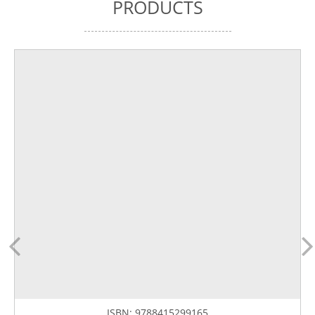
PRODUCTS
ISBN:
9788415299165