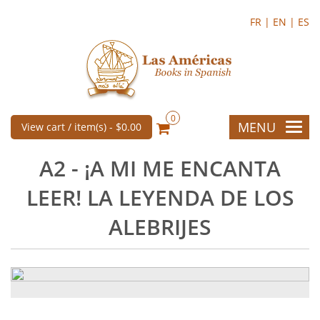
FR |
EN |
ES
0
MENU
View cart / item(s) -
$0.00
A2 - ¡A MI ME ENCANTA
LEER! LA LEYENDA DE LOS
ALEBRIJES