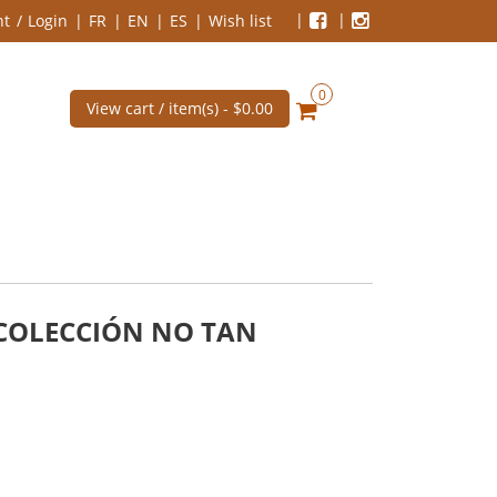
nt
Login
FR
EN
ES
Wish list
0
View cart / item(s) -
$0.00
COLECCIÓN NO TAN