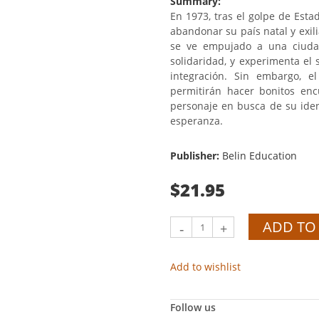
Summary:
En 1973, tras el golpe de Esta
abandonar su país natal y exili
se ve empujado a una ciudad
solidaridad, y experimenta el s
integración. Sin embargo, e
permitirán hacer bonitos enc
personaje en busca de su iden
esperanza.
Publisher:
Belin Education
$21.95
ADD TO
-
+
Add to wishlist
Follow us