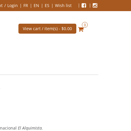
nt
Login
FR
EN
ES
Wish list
0
View cart / item(s) -
$0.00
)
ernacional
El Alquimista.