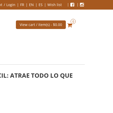
nt
Login
FR
EN
ES
Wish list
0
View cart / item(s) -
$0.00
ÁCIL: ATRAE TODO LO QUE