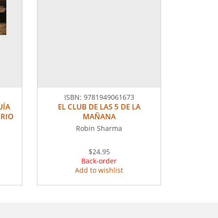
ISBN:
9781949061673
UÍA
EL CLUB DE LAS 5 DE LA
BRIO
MAÑANA
Robin Sharma
$24.95
Back-order
Add to wishlist