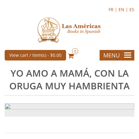
FR |
EN |
ES
0
MENU
View cart / item(s) -
$0.00
YO AMO A MAMÁ, CON LA
ORUGA MUY HAMBRIENTA