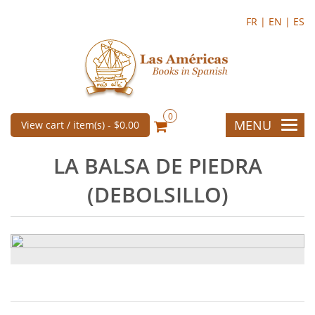
FR |
EN |
ES
0
MENU
View cart / item(s) -
$0.00
LA BALSA DE PIEDRA
(DEBOLSILLO)