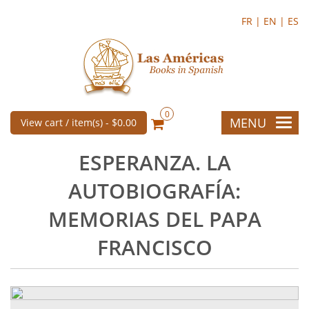
FR |
EN |
ES
0
MENU
View cart / item(s) -
$0.00
ESPERANZA. LA
AUTOBIOGRAFÍA:
MEMORIAS DEL PAPA
FRANCISCO