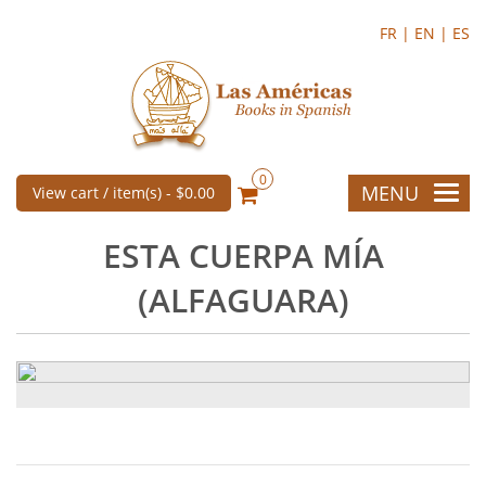
FR |
EN |
ES
0
MENU
View cart / item(s) -
$0.00
ESTA CUERPA MÍA
(ALFAGUARA)