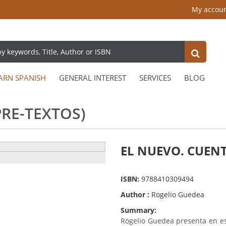
My accou
ARN SPANISH
GENERAL INTEREST
SERVICES
BLOG
PRE-TEXTOS)
EL NUEVO. CUENTO
ISBN:
9788410309494
Author :
Rogelio Guedea
Summary:
Rogelio Guedea presenta en es