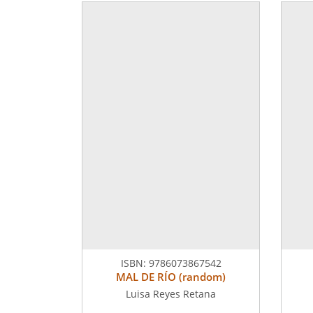
ISBN:
9786073867542
MAL DE RÍO (random)
Luisa Reyes Retana