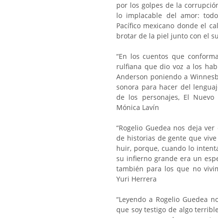
por los golpes de la corrupció
lo implacable del amor: tod
Pacífico mexicano donde el cal
brotar de la piel junto con el 
“En los cuentos que conforma
rulfiana que dio voz a los h
Anderson poniendo a Winnesbu
sonora para hacer del lenguaj
de los personajes, El Nuevo
Mónica Lavín
“Rogelio Guedea nos deja ver 
de historias de gente que vive 
huir, porque, cuando lo inten
su infierno grande era un espe
también para los que no vivim
Yuri Herrera
“Leyendo a Rogelio Guedea no
que soy testigo de algo terribl