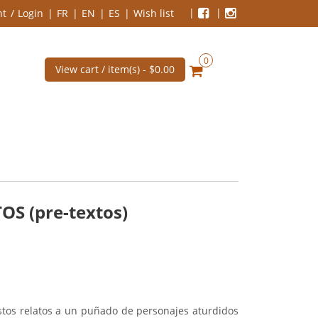
nt
Login
FR
EN
ES
Wish list
0
View cart / item(s) -
$0.00
S (pre-textos)
tos relatos a un puñado de personajes aturdidos