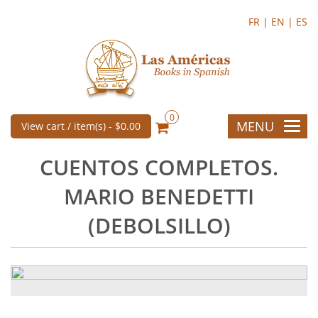
FR |
EN |
ES
0
MENU
View cart / item(s) -
$0.00
CUENTOS COMPLETOS.
MARIO BENEDETTI
(DEBOLSILLO)