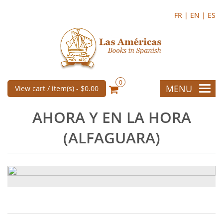
FR |
EN |
ES
0
MENU
View cart / item(s) -
$0.00
AHORA Y EN LA HORA
(ALFAGUARA)