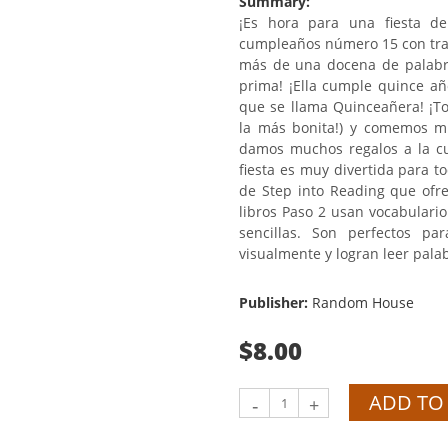
Summary:
¡Es hora para una fiesta de
cumpleaños número 15 con trad
más de una docena de palabra
prima! ¡Ella cumple quince añ
que se llama Quinceañera! ¡To
la más bonita!) y comemos mu
damos muchos regalos a la cum
fiesta es muy divertida para 
de Step into Reading que ofre
libros Paso 2 usan vocabulario
sencillas. Son perfectos pa
visualmente y logran leer pal
Publisher:
Random House
$8.00
ADD TO
-
+