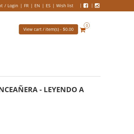
nt
Login
FR
EN
ES
Wish list
0
View cart / item(s) -
$0.00
INCEAÑERA - LEYENDO A