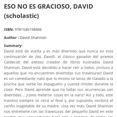
ESO NO ES GRACIOSO, DAVID
(scholastic)
ISBN:
9781546198406
Author :
David Shannon
Summary:
David está de vuelta y es más divertido que nunca en esta
continuación de ¡No, David!, el clásico ganador del premio
Caldecott del exitoso creador de libros ilustrados David
Shannon. David está decidido a hacer reír a todos, ¡incluso a
aquellos que no encuentren divertidas sus travesuras! David
es un comediante nato que lo mismo se lanza de clavado a la
piscina que sorbe los espaguetis y cuenta chistes durante la
clase. Pero David aprende que no todas sus ocurrencias son
divertidas... ¡como meterse cosas en la nariz! Así y todo, este
travieso siempre se reirá al final y, por supuesto, recibirá el
cariño inagotable de su madre. Una vez más, David Shannon
nos entretiene con las travesuras del pequeño David en este
cuento que seguramente hará reír a lectores de todas las