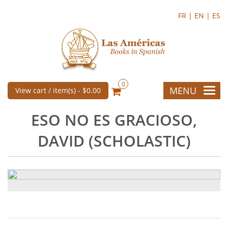
FR |
EN |
ES
0
MENU
View cart / item(s) -
$0.00
ESO NO ES GRACIOSO,
DAVID (SCHOLASTIC)