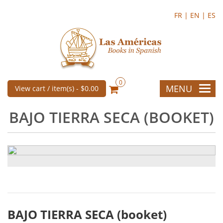
FR |
EN |
ES
0
MENU
View cart / item(s) -
$0.00
BAJO TIERRA SECA (BOOKET)
BAJO TIERRA SECA (booket)