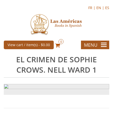
FR |
EN |
ES
0
MENU
View cart / item(s) -
$0.00
EL CRIMEN DE SOPHIE
CROWS. NELL WARD 1