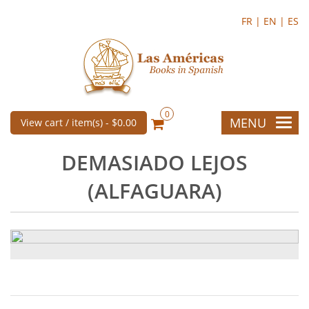
FR |
EN |
ES
0
MENU
View cart / item(s) -
$0.00
DEMASIADO LEJOS
(ALFAGUARA)