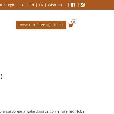
nt
Login
FR
EN
ES
Wish list
0
View cart / item(s) -
$0.00
)
tora surcoreana galardonada con el premio Nobel