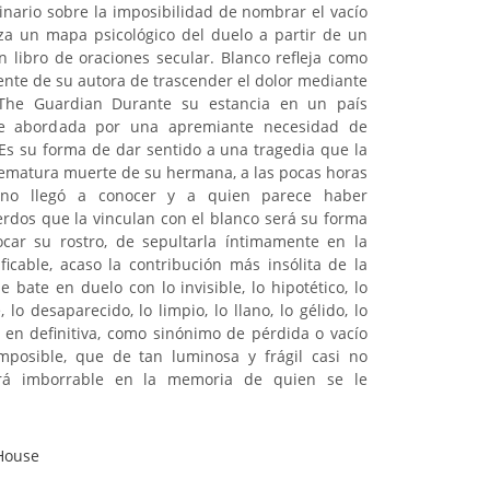
dinario sobre la imposibilidad de nombrar el vacío
za un mapa psicológico del duelo a partir de un
n libro de oraciones secular. Blanco refleja como
ente de su autora de trascender el dolor mediante
 The Guardian Durante su estancia en un país
e abordada por una apremiante necesidad de
. Es su forma de dar sentido a una tragedia que la
ematura muerte de su hermana, a las pocas horas
 no llegó a conocer y a quien parece haber
erdos que la vinculan con el blanco será su forma
ocar su rostro, de sepultarla íntimamente en la
ificable, acaso la contribución más insólita de la
bate en duelo con lo invisible, lo hipotético, lo
 lo desaparecido, lo limpio, lo llano, lo gélido, lo
o, en definitiva, como sinónimo de pérdida o vacío
mposible, que de tan luminosa y frágil casi no
rá imborrable en la memoria de quien se le
House