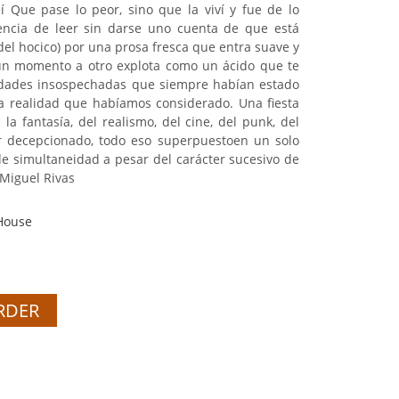
eí Que pase lo peor, sino que la viví y fue de lo
iencia de leer sin darse uno cuenta de que está
del hocico) por una prosa fresca que entra suave y
 un momento a otro explota como un ácido que te
idades insospechadas que siempre habían estado
a realidad que habíamos considerado. Una fiesta
 la fantasía, del realismo, del cine, del punk, del
mor decepcionado, todo eso superpuestoen un solo
de simultaneidad a pesar del carácter sucesivo de
s Miguel Rivas
House
RDER