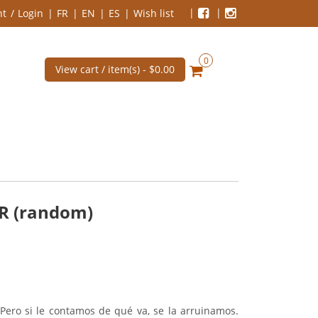
nt
Login
FR
EN
ES
Wish list
0
View cart / item(s) -
$0.00
R (random)
 Pero si le contamos de qué va, se la arruinamos.