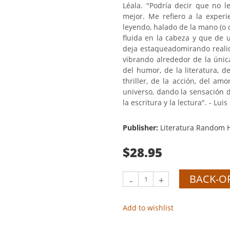
Léala. "Podría decir que no l
mejor. Me refiero a la exper
leyendo, halado de la mano (o 
fluida en la cabeza y que de
deja estaqueadomirando real
vibrando alrededor de la únic
del humor, de la literatura, de
thriller, de la acción, del a
universo, dando la sensación 
la escritura y la lectura". - Lui
Publisher:
Literatura Random 
$28.95
BACK-O
-
+
Add to wishlist