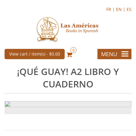
FR |
EN |
ES
0
MENU
View cart / item(s) -
$0.00
¡QUÉ GUAY! A2 LIBRO Y
CUADERNO