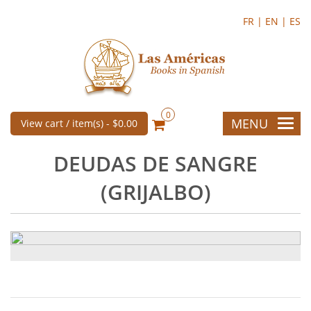
FR |
EN |
ES
0
MENU
View cart / item(s) -
$0.00
DEUDAS DE SANGRE
(GRIJALBO)