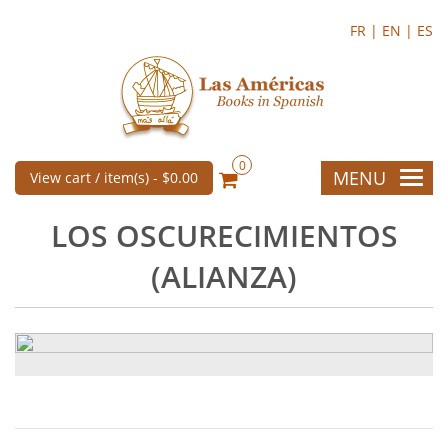
FR |
EN |
ES
0
MENU
View cart / item(s) -
$0.00
LOS OSCURECIMIENTOS
(ALIANZA)